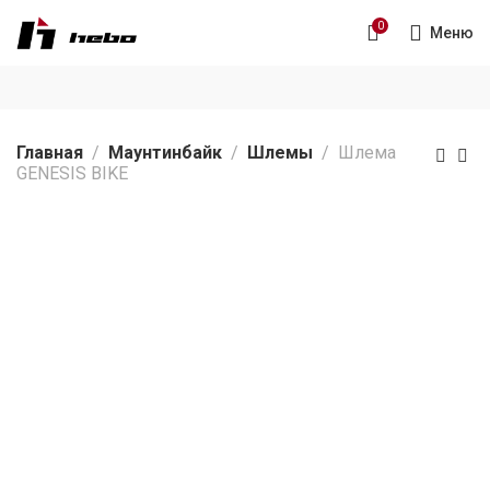
0
Меню
Главная
Маунтинбайк
Шлемы
Шлема
GENESIS BIKE