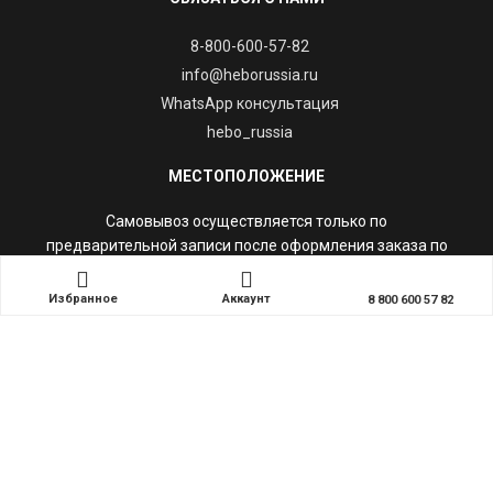
8-800-600-57-82
info@heborussia.ru
WhatsApp консультация
hebo_russia
МЕСТОПОЛОЖЕНИЕ
Самовывоз осуществляется только по
предварительной записи после оформления заказа по
адресу:
г. Москва Рудневой ул. д 7.
Избранное
Аккаунт
8 800 600 57 82
ИНФОРМАЦИЯ
Контакты
Правила и гарантии
Оплата и возврат товара
Новости триала