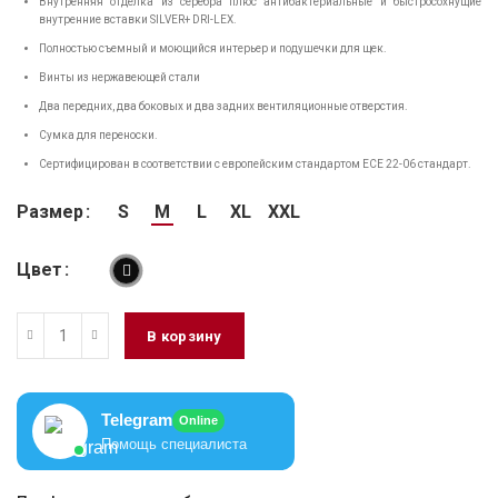
Внутренняя отделка из серебра плюс антибактериальные и быстросохнущие
внутренние вставки SILVER+ DRI-LEX.
Полностью съемный и моющийся интерьер и подушечки для щек.
Винты из нержавеющей стали
Два передних, два боковых и два задних вентиляционные отверстия.
Сумка для переноски.
Сертифицирован в соответствии с европейским стандартом ECE 22-06 стандарт.
Размер
S
M
L
XL
XXL
Цвет
В корзину
Telegram
Online
Помощь специалиста