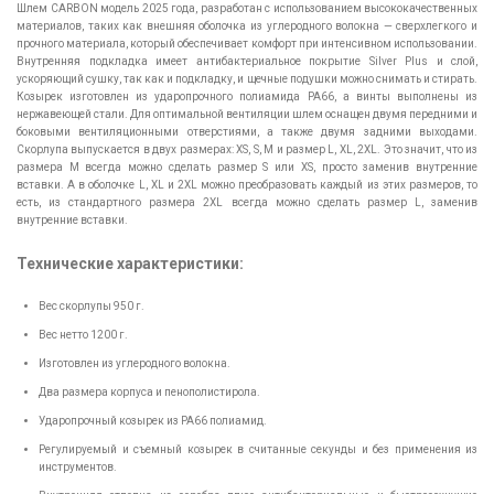
Шлем CARBON модель 2025 года, разработан с использованием высококачественных
материалов, таких как внешняя оболочка из углеродного волокна — сверхлегкого и
прочного материала, который обеспечивает комфорт при интенсивном использовании.
Внутренняя подкладка имеет антибактериальное покрытие Silver Plus и слой,
ускоряющий сушку, так как и подкладку, и щечные подушки можно снимать и стирать.
Козырек изготовлен из ударопрочного полиамида PA66, а винты выполнены из
нержавеющей стали. Для оптимальной вентиляции шлем оснащен двумя передними и
боковыми вентиляционными отверстиями, а также двумя задними выходами.
Скорлупа выпускается в двух размерах: XS, S, M и размер L, XL, 2XL. Это значит, что из
размера M всегда можно сделать размер S или XS, просто заменив внутренние
вставки. А в оболочке L, XL и 2XL можно преобразовать каждый из этих размеров, то
есть, из стандартного размера 2XL всегда можно сделать размер L, заменив
внутренние вставки.
Технические характеристики:
Вес скорлупы 950 г.
Вес нетто 1200 г.
Изготовлен из углеродного волокна.
Два размера корпуса и пенополистирола.
Ударопрочный козырек из PA66 полиамид.
Регулируемый и съемный козырек в считанные секунды и без применения из
инструментов.