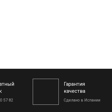
атный
Гарантия
к
качества
0 57 82
Сделано в Испании