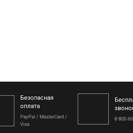
Безопасная
Беспл
оплата
звоно
PayPal / MasterCard /
8 800 60
Visa