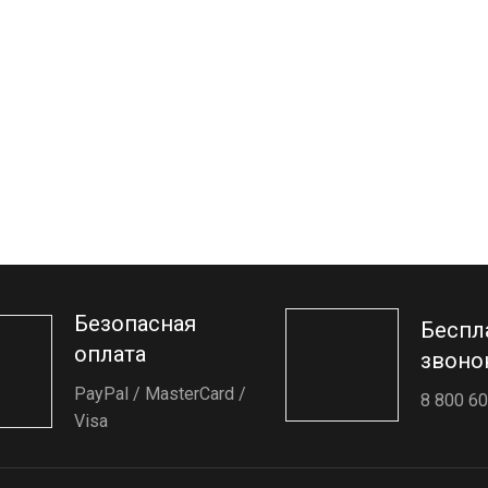
Безопасная
Беспл
оплата
звоно
PayPal / MasterCard /
8 800 60
Visa