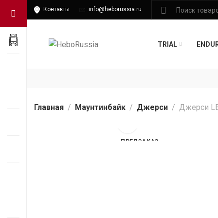
Контакты
info@heborussia.ru
TRIAL
ENDU
Главная
Маунтинбайк
Джерси
Джерси LE
ПРЕДЗАКАЗ