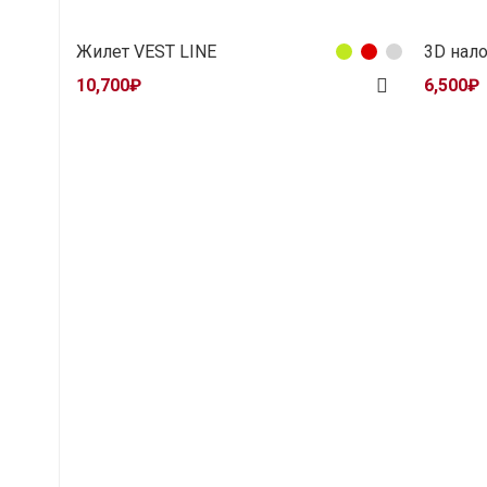
Жилет VEST LINE
3D нал
10,700
₽
6,500
₽