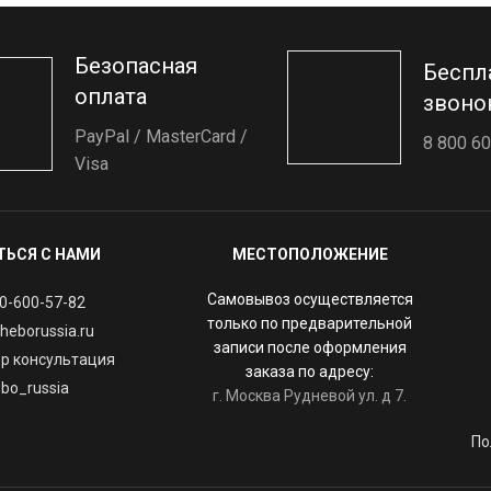
Безопасная
Беспл
оплата
звоно
PayPal / MasterCard /
8 800 60
Visa
ТЬСЯ С НАМИ
МЕСТОПОЛОЖЕНИЕ
Самовывоз осуществляется
0-600-57-82
только по предварительной
heborussia.ru
записи после оформления
p консультация
заказа по адресу:
bo_russia
г. Москва Рудневой ул. д 7.
По