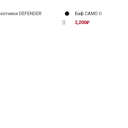
окотники DEFENDER
Баф CAMO II
2,200
₽