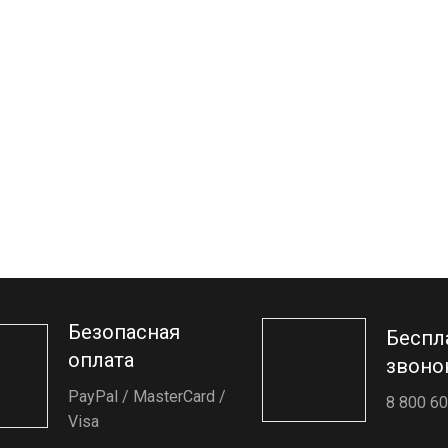
Безопасная
Беспл
оплата
звоно
PayPal / MasterCard /
8 800 60
Visa