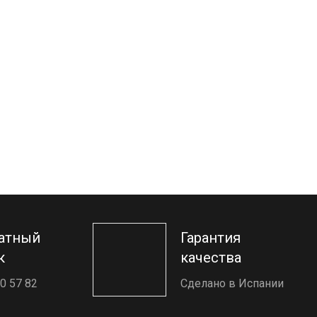
атный
Гарантия
к
качества
0 57 82
Сделано в Испании