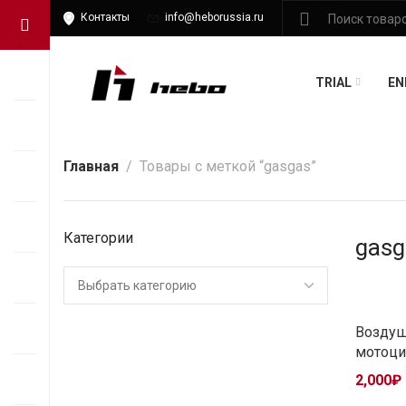
Контакты
info@heborussia.ru
TRIAL
EN
Главная
Товары с меткой “gasgas”
Категории
gasg
Воздуш
мотоци
2,000
₽