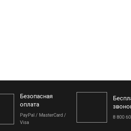
Безопасная
Беспл
оплата
звоно
PayPal / MasterCard /
8 800 60
Visa