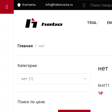
Контакты
info@heborussia.ru
TRIAL
EN
Главная
нет
Категории
нет
test11
1
₽
Поиск по цене