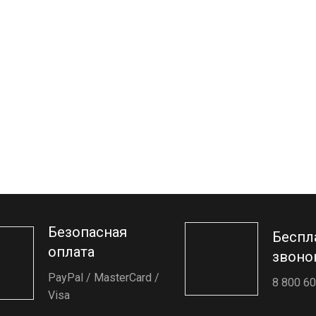
Безопасная
Беспл
оплата
звоно
PayPal / MasterCard /
8 800 60
Visa