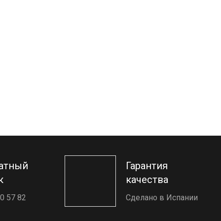
атный
Гарантия
к
качества
0 57 82
Сделано в Испании