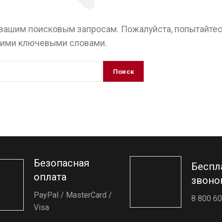
 вашим поисковым запросам. Пожалуйста, попытайтес
гими ключевыми словами.
Поиск
Безопасная
Беспл
оплата
звоно
PayPal / MasterCard /
8 800 60
Visa