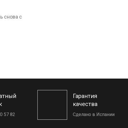
ь снова с
атный
Гарантия
к
качества
0 57 82
Сделано в Испании